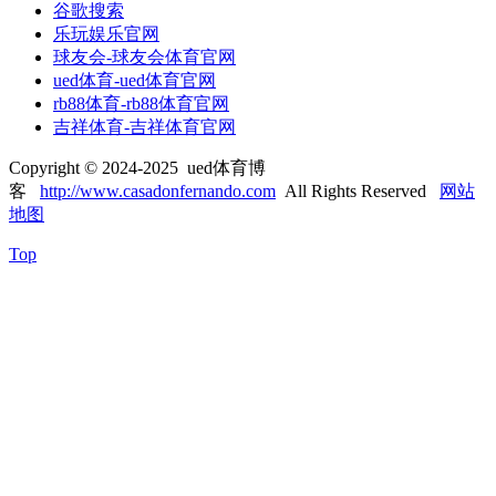
谷歌搜索
乐玩娱乐官网
球友会-球友会体育官网
ued体育-ued体育官网
rb88体育-rb88体育官网
吉祥体育-吉祥体育官网
Copyright © 2024-2025 ued体育博
客
http://www.casadonfernando.com
All Rights Reserved
网站
地图
Top