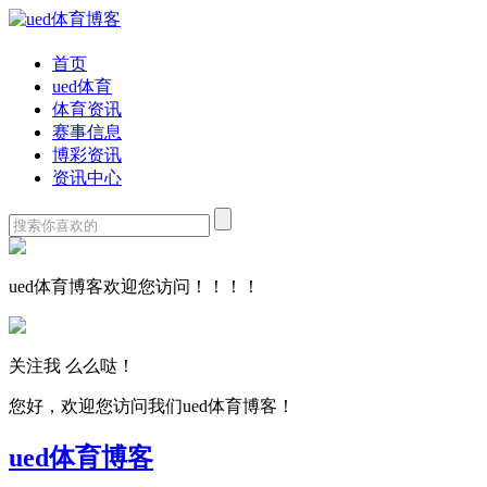
首页
ued体育
体育资讯
赛事信息
博彩资讯
资讯中心
ued体育博客欢迎您访问！！！！
关注我 么么哒！
您好，欢迎您访问我们ued体育博客！
ued体育博客