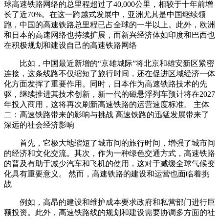
球高速铁路网络的总里程超过了40,000公里，相较于十年前增
长了近70%。在这一跨越式发展中，亚洲尤其是中国继续领
跑，中国的高速铁路总里程已占全球的一半以上。此外，欧洲
和日本的高速网络也持续扩展，而新兴经济体如印度和巴西也
在积极规划和建设自己的高速铁路网络
比如，中国最近新增的“京雄城际”将北京和雄安新区紧密
连接，这条线路不仅缩短了旅行时间，还在促进区域经济一体
化方面发挥了重要作用。同时，日本作为高速铁路技术的先
驱，继续推进其技术创新，新一代的磁悬浮列车预计将在2027
年投入商用，这将再次刷新高速铁路的运营速度标准。 主体
二：高速铁路带来的影响与挑战 高速铁路的迅猛发展带来了
深远的社会经济影响
首先，它极大地缩短了城市间的旅行时间，增强了城市间
的经济和文化交流。其次，作为一种绿色交通方式，高速铁路
的普及有助于减少汽车和飞机的使用，这对于减缓全球气候变
化具有重要意义。 然而，高速铁路的建设和运营也面临着挑
战
例如，高昂的建设和维护成本要求政府和私营部门进行巨
额投资。此外，高速铁路线的规划和建设需要协调多方面的社