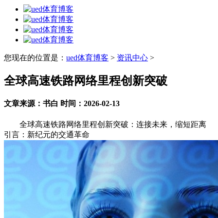
您现在的位置是：
ued体育博客
>
资讯中心
>
全球高速铁路网络里程创新突破
文章来源：书白 时间：2026-02-13
全球高速铁路网络里程创新突破：连接未来，缩短距离
引言：新纪元的交通革命