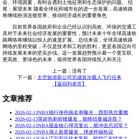
会、环境因素，有时会遇到土地征用和生态保护的问题。 结
尾：展望未来 随着全球化和城市化的进一步发展，高速铁路
将继续扮演连接世界、推动经济成长的重要角色
目前世界各国政府和企业已经认识到高效、环保的交通工
具对于未来社会经济发展的重要性，预计未来十年全球高速铁
路网络将继续以惊人的速度扩展。 总结来说，全球高速铁路
网络的里程突破，不仅是技术和工程的胜利，更是各国迈向可
持续发展未来的坚实步伐。这一发展趋势预示着一个更互联、
更高效、更绿色的未来，值得世界各国持续投入和关注
上一篇：没有了
下一篇：
太空旅游新公司完成首次载人飞行任务
【返回列表页】
文章推荐
2026-02-13
NBA独行侠伤病名单曝光，西部悬念重燃
2026-02-13
英超热刺前锋爆发，能终结曼城连胜？
2026-02-13
NBA掘金核心球员复出，能冲击总冠军？
2026-02-13
NBA湖人新星爆发，球迷炸锅热议
2026-02-13
CBA辽宁宏远战术革新，能挡广东猛攻？