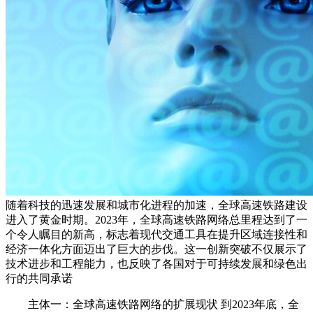
随着科技的迅速发展和城市化进程的加速，全球高速铁路建设
进入了黄金时期。2023年，全球高速铁路网络总里程达到了一
个令人瞩目的新高，标志着现代交通工具在提升区域连接性和
经济一体化方面迈出了巨大的步伐。这一创新突破不仅展示了
技术进步和工程能力，也反映了各国对于可持续发展和绿色出
行的共同承诺
主体一：全球高速铁路网络的扩展现状 到2023年底，全