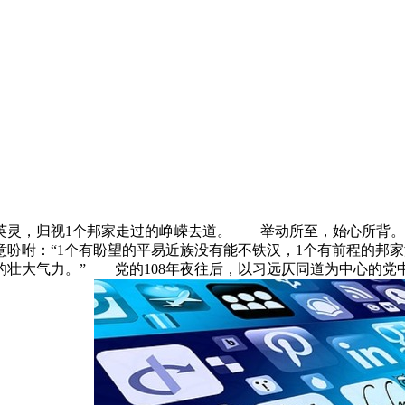
灵，归视1个邦家走过的峥嵘去道。 举动所至，始心所背。
吩咐：“1个有盼望的平易近族没有能不铁汉，1个有前程的邦家
的壮大气力。” 党的108年夜往后，以习远仄同道为中心的党