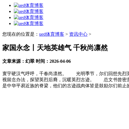
您现在的位置是：
ued体育博客
>
资讯中心
>
家国永念丨天地英雄气 千秋尚凛然
文章来源：幻翠 时间：2026-04-06
寰宇硬汉气呼呼，千春尚凛然。 光明季节，尔们回想先烈英
视留念办法，探望英烈后裔，沉暖英烈古迹。 总文书曾密意
是中华平易近族的脊梁，他们的古迹战肉体皆是鼓励尔们前止