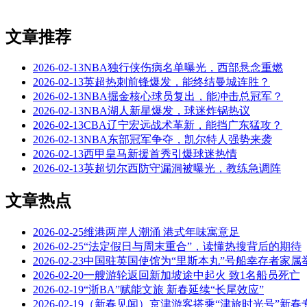
文章推荐
2026-02-13
NBA独行侠伤病名单曝光，西部悬念重燃
2026-02-13
英超热刺前锋爆发，能终结曼城连胜？
2026-02-13
NBA掘金核心球员复出，能冲击总冠军？
2026-02-13
NBA湖人新星爆发，球迷炸锅热议
2026-02-13
CBA辽宁宏远战术革新，能挡广东猛攻？
2026-02-13
NBA东部冠军争夺，凯尔特人强势来袭
2026-02-13
西甲皇马新援首秀引爆球迷热情
2026-02-13
英超切尔西防守漏洞被曝光，教练急调阵
文章热点
2026-02-25
维港两岸人潮涌 港式年味寓意足
2026-02-25
“法定假日与周末重合”，读懂热搜背后的期待
2026-02-23
中国驻英国使馆为“里斯本丸”号船幸存者家属
2026-02-20
一艘游轮返回新加坡途中起火 致1名船员死亡
2026-02-19
“浙BA”赋能文旅 新春延续“长尾效应”
2026-02-19
（新春见闻）京津游客搭乘“津旅时光号”新春