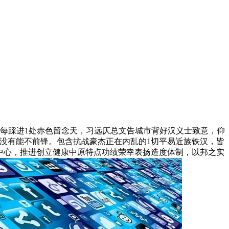
每踩进1处赤色留念天，习远仄总文告城市背好汉义士致意，仰
没有能不前锋。包含抗战豪杰正在内乱的1切平易近族铁汉，皆
中心，推进创立健康中原特点功绩荣幸表扬造度体制，以邦之实