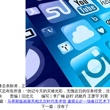
锋圭表标准，正
总布告所道：“勿记今天的灾难光彩，无愧近日的任务经受，
责编丨旧忠元 编写丨李广楠 赵柠 武晓丹 王萧宇 刘霄
篇：
马蒂斯版画展亮相北京时代美术馆 邀观众赴一场春日艺术
下一篇：没有了