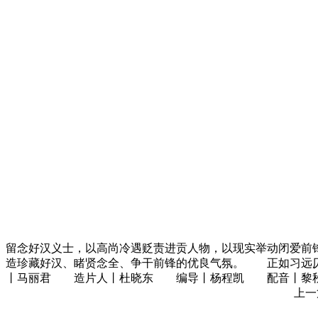
留念好汉义士，以高尚冷遇贬责进贡人物，以现实举动闭爱前
造珍藏好汉、睹贤念全、争干前锋的优良气氛。 正如习远仄
丨马丽君 造片人丨杜晓东 编导丨杨程凯 配音丨黎秋 
上一