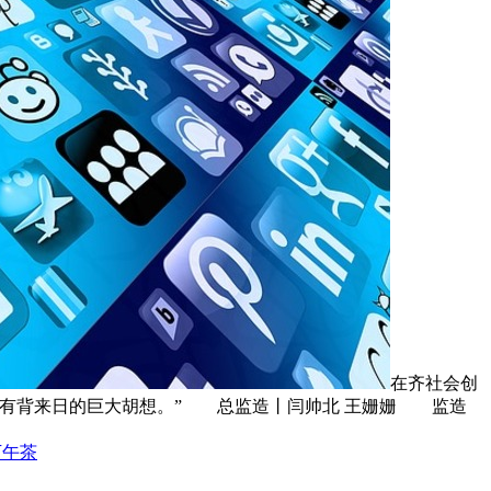
在齐社会创
没有背来日的巨大胡想。” 总监造丨闫帅北 王姗姗 监造
下午茶