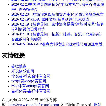
2026-02-23
中国驻英国使馆为“里斯本丸”号船幸存者家属
举行新春招待会
2026-02-20
一艘游轮返回新加坡途中起火 致1名船员死亡
2026-02-19
“浙BA”赋能文旅 新春延续“长尾效应”
2026-02-19
（新春见闻）京津游客搭乘“津旅时光号”新春
专列解锁假日慢时光
2026-02-18
（新春见闻）拓新、驰骋、交流：北京高校
台生的马年关键词
2026-02-13
MotoGP赛意大利站杜卡迪对雅马哈加速争胜
友情链接
谷歌搜索
乐玩娱乐官网
球友会-球友会体育官网
ued体育-ued体育官网
rb88体育-rb88体育官网
吉祥体育-吉祥体育官网
Copyright © 2024-2025 ued体育博
客
http://www.casadonfernando.com
All Rights Reserved
网站