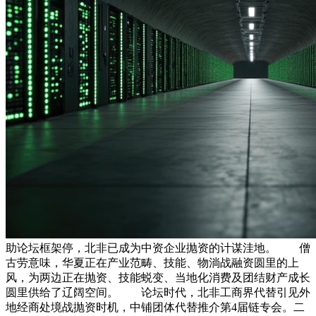
助论坛框架停，北非已成为中资企业抛资的计谋洼地。 僧
古劳意味，华夏正在产业范畴、技能、物淌战融资圆里的上
风，为两边正在抛资、技能蜕变、当地化消费及团结财产成长
圆里供给了辽阔空间。 论坛时代，北非工商界代替引见外
地经商处境战抛资时机，中铺团体代替推介第4届链专会。二