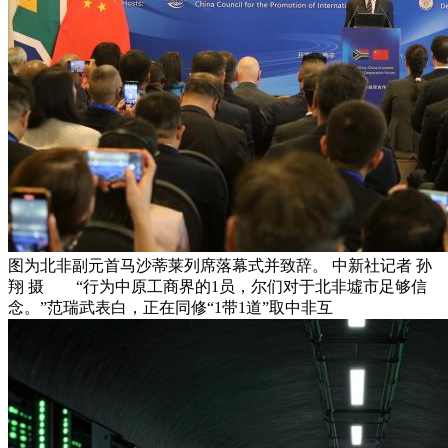
图为北非副元首马沙蒂莱列席落幕式并致辞。 中新社记者 孙
翔 摄 “行为中原工商界的1员，尔们对于北非墟市足够信
念。”范瑞武表白，正在同修“1带1道”取中非互