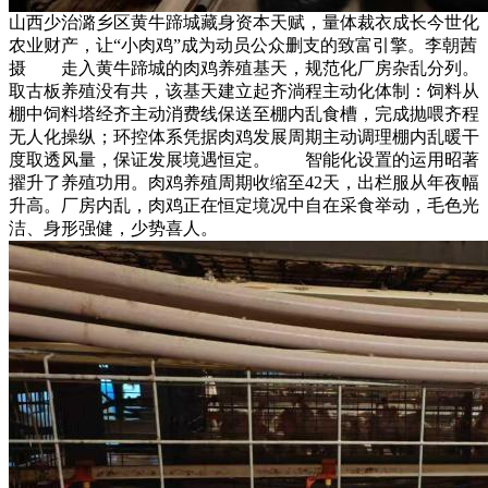
山西少治潞乡区黄牛蹄城藏身资本天赋，量体裁衣成长今世化
农业财产，让“小肉鸡”成为动员公众删支的致富引擎。李朝茜
摄 走入黄牛蹄城的肉鸡养殖基天，规范化厂房杂乱分列。
取古板养殖没有共，该基天建立起齐淌程主动化体制：饲料从
棚中饲料塔经齐主动消费线保送至棚内乱食槽，完成抛喂齐程
无人化操纵；环控体系凭据肉鸡发展周期主动调理棚内乱暖干
度取透风量，保证发展境遇恒定。 智能化设置的运用昭著
擢升了养殖功用。肉鸡养殖周期收缩至42天，出栏服从年夜幅
升高。厂房内乱，肉鸡正在恒定境况中自在采食举动，毛色光
洁、身形强健，少势喜人。