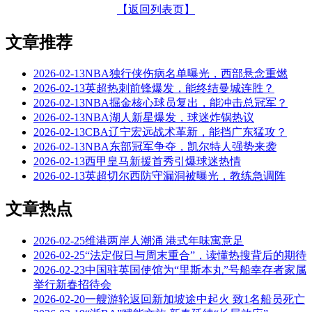
【返回列表页】
文章推荐
2026-02-13
NBA独行侠伤病名单曝光，西部悬念重燃
2026-02-13
英超热刺前锋爆发，能终结曼城连胜？
2026-02-13
NBA掘金核心球员复出，能冲击总冠军？
2026-02-13
NBA湖人新星爆发，球迷炸锅热议
2026-02-13
CBA辽宁宏远战术革新，能挡广东猛攻？
2026-02-13
NBA东部冠军争夺，凯尔特人强势来袭
2026-02-13
西甲皇马新援首秀引爆球迷热情
2026-02-13
英超切尔西防守漏洞被曝光，教练急调阵
文章热点
2026-02-25
维港两岸人潮涌 港式年味寓意足
2026-02-25
“法定假日与周末重合”，读懂热搜背后的期待
2026-02-23
中国驻英国使馆为“里斯本丸”号船幸存者家属
举行新春招待会
2026-02-20
一艘游轮返回新加坡途中起火 致1名船员死亡