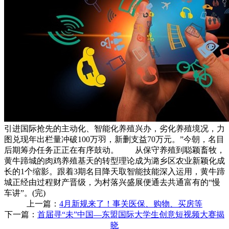
引进国际抢先的主动化、智能化养殖兴办，劣化养殖境况，力
图兑现年出栏量冲破100万羽，新删支益70万元。”今朝，名目
后期筹办任务正正在有序鼓动。 从保守养殖到聪颖畜牧，
黄牛蹄城的肉鸡养殖基天的转型理论成为潞乡区农业新颖化成
长的1个缩影。跟着3期名目降天取智能技能深入运用，黄牛蹄
城正经由过程财产晋级，为村落兴盛展便通去共通富有的“慢
车讲”。(完)
上一篇：
4月新规来了！事关医保、购物、买房等
下一篇：
首届寻“未”中国—东盟国际大学生创意短视频大赛揭
晓