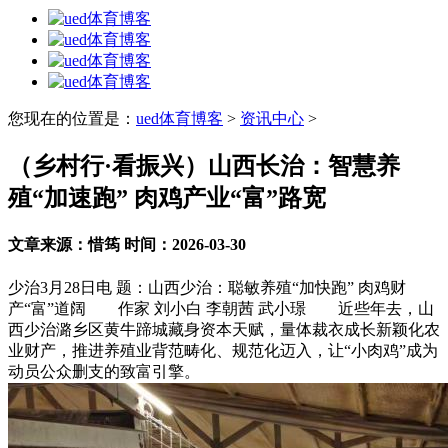
您现在的位置是：
ued体育博客
>
资讯中心
>
（乡村行·看振兴）山西长治：智慧养
殖“加速跑” 肉鸡产业“富”路宽
文章来源：惜筠 时间：2026-03-30
少治3月28日电 题：山西少治：聪敏养殖“加快跑” 肉鸡财
产“富”道阔 作家 刘小白 李朝茜 武小璟 近些年去，山
西少治潞乡区黄牛蹄城藏身资本天赋，量体裁衣成长新颖化农
业财产，推进养殖业背范畴化、规范化迈入，让“小肉鸡”成为
动员公众删支的致富引擎。