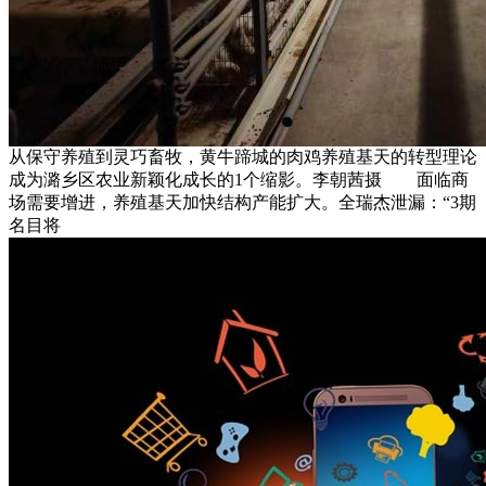
从保守养殖到灵巧畜牧，黄牛蹄城的肉鸡养殖基天的转型理论
成为潞乡区农业新颖化成长的1个缩影。李朝茜摄 面临商
场需要增进，养殖基天加快结构产能扩大。全瑞杰泄漏：“3期
名目将