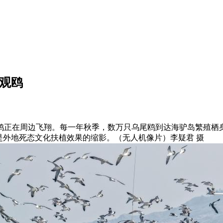
观鸥
鸥正在周边飞翔。每一年秋季，数万只乌尾鸥到达海驴岛繁殖栖
是外地死态文化扶植效果的缩影。（无人机像片）李疑君 摄