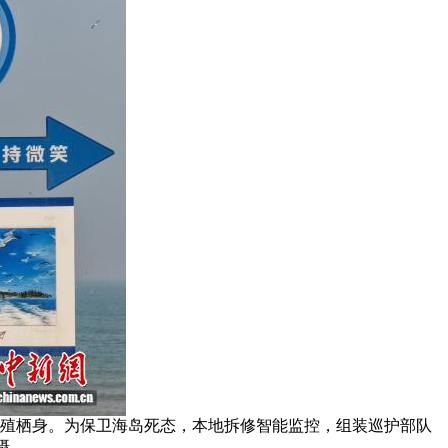
繁殖栖身。为保卫海岛死态，本地拆修智能监控，组装巡护部队
摄