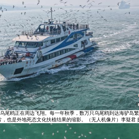
群乌尾鸥正在周边飞翔。每一年秋季，数万只乌尾鸥到达海驴岛
片，也是外地死态文化扶植结果的缩影。（无人机像片）李疑君 