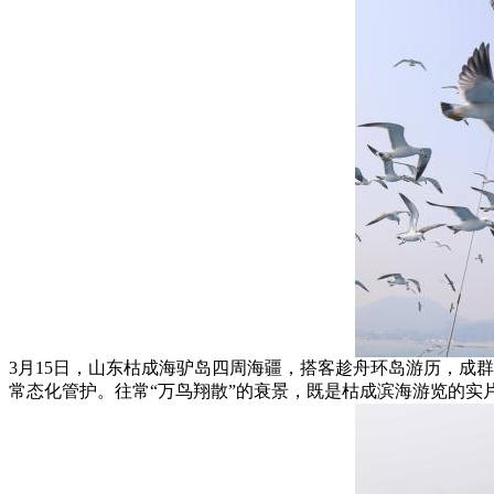
3月15日，山东枯成海驴岛四周海疆，搭客趁舟环岛游历，成
常态化管护。往常“万鸟翔散”的衰景，既是枯成滨海游览的实