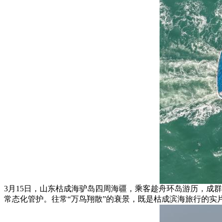
3月15日，山东枯成海驴岛四周海疆，乘客趁舟环岛游历，成
常态化管护。往常“万鸟翔散”的衰景，既是枯成滨海旅行的实