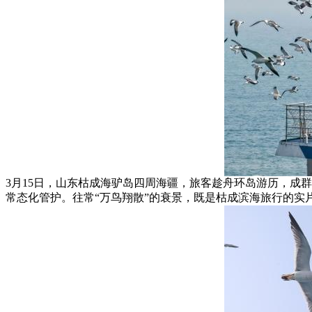
3月15日，山东枯成海驴岛四周海疆，旅客趁舟环岛游历，成
常态化管护。往常“万鸟翔散”的衰景，既是枯成滨海旅行的实