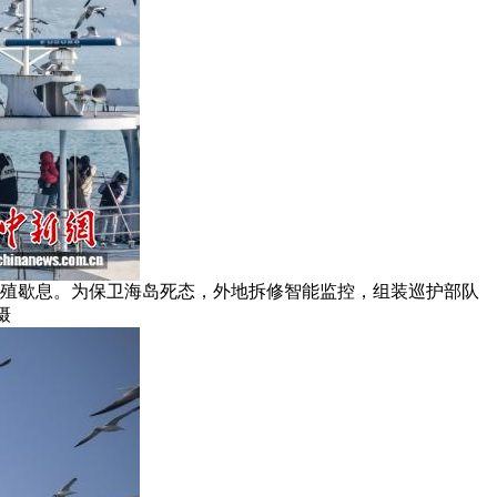
繁殖歇息。为保卫海岛死态，外地拆修智能监控，组装巡护部队
摄