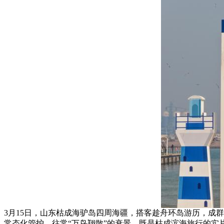
3月15日，山东枯成海驴岛四周海疆，搭客趁舟环岛游历，成
常态化管护。往常“万鸟翔散”的衰景，既是枯成滨海旅行的实