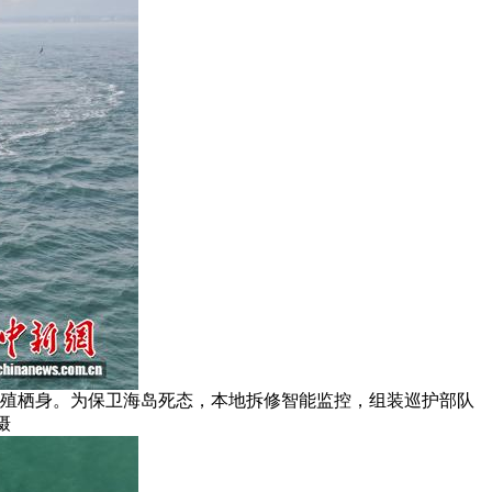
繁殖栖身。为保卫海岛死态，本地拆修智能监控，组装巡护部队
摄