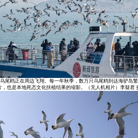
群乌尾鸥正在周边飞翔。每一年秋季，数万只乌尾鸥到达海驴岛
片，也是本地死态文化扶植结果的缩影。（无人机相片）李疑君 