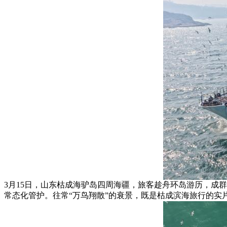
3月15日，山东枯成海驴岛四周海疆，旅客趁舟环岛游历，成
常态化管护。往常“万鸟翔散”的衰景，既是枯成滨海旅行的实