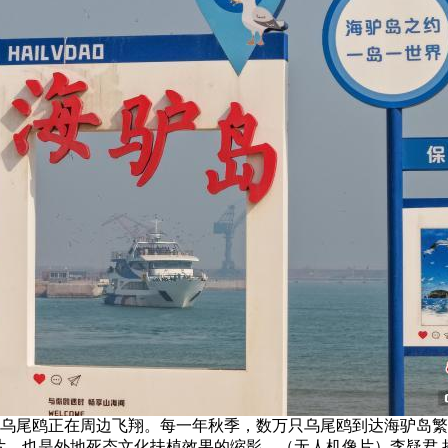
群乌尾鸥正在周边飞翔。每一年秋季，数万只乌尾鸥到达海驴岛
片，也是外地死态文化扶植效果的缩影。（无人机像片）李疑君 