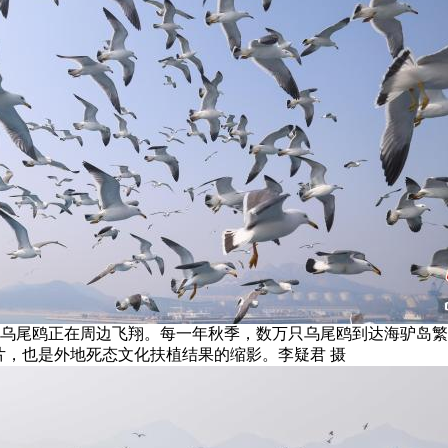
群乌尾鸥正在周边飞翔。每一年秋季，数万只乌尾鸥到达海驴岛
片，也是外地死态文化扶植结果的缩影。李疑君 摄