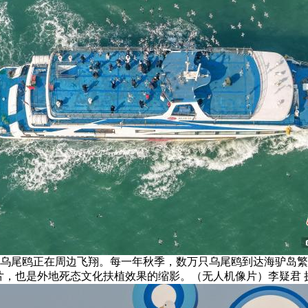
群乌尾鸥正在周边飞翔。每一年秋季，数万只乌尾鸥到达海驴岛
片，也是外地死态文化扶植效果的缩影。（无人机像片）李疑君 